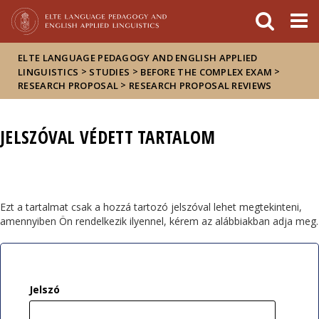
Események
ELTE a
Hírek
sajtóban
ELTE LANGUAGE PEDAGOGY AND ENGLISH APPLIED
>
>
>
LINGUISTICS
STUDIES
BEFORE THE COMPLEX EXAM
>
RESEARCH PROPOSAL
RESEARCH PROPOSAL REVIEWS
JELSZÓVAL VÉDETT TARTALOM
Ezt a tartalmat csak a hozzá tartozó jelszóval lehet megtekinteni,
amennyiben Ön rendelkezik ilyennel, kérem az alábbiakban adja meg.
Jelszó