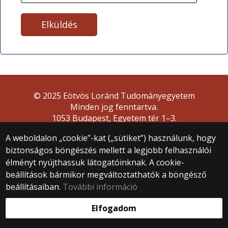
© 2025 Eötvös Loránd Tudományegyetem
Minden jog fenntartva.
1053 Budapest, Egyetem tér 1–3.
Központi telefonszám: +36 1 411 6500
A weboldalon „cookie”-kat („sütiket”) használunk, hogy
Webfejlesztés:
biztonságos böngészés mellett a legjobb felhasználói
élményt nyújthassuk látogatóinknak. A cookie-
beállítások bármikor megváltoztathatók a böngésző
beállításaiban.
További információ
Elfogadom