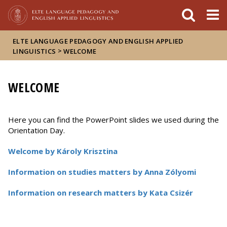
Események
ELTE a
Hírek
sajtóban
ELTE LANGUAGE PEDAGOGY AND ENGLISH APPLIED
>
LINGUISTICS
WELCOME
WELCOME
Here you can find the PowerPoint slides we used during the
Orientation Day.
Welcome by Károly Krisztina
Information on studies matters by Anna Zólyomi
Information on research matters by Kata Csizér